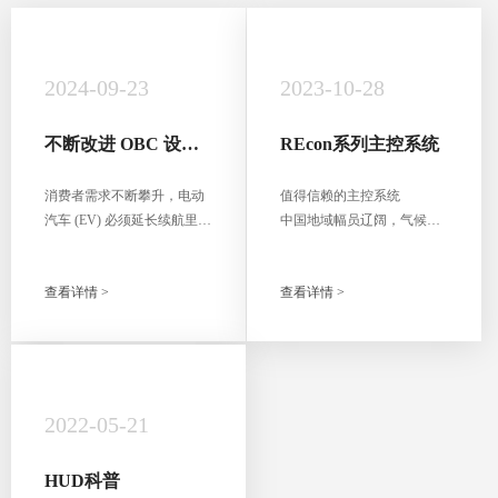
2024-09-23
2023-10-28
不断改进 OBC 设
REcon系列主控系统
计，适应更高的功率
等级和电压
消费者需求不断攀升，电动
值得信赖的主控系统
汽车 (EV) 必须延长续航里
中国地域幅员辽阔，气候条
程，方可与传统的内燃
件、电网状况不尽相同，为
机 (ICE) 汽车相媲美。解决
了更好地适应区域气象条件
查看详情 >
查看详情 >
这个问题主要有两种方法：
和风资源状况，量身定制风
在不显著增加电池尺寸或重
电机组电控系统是瑞能电气
量的情况下提升电池容量，
始终不变的追求。
或提高主驱逆变器等关键高
- 精确的整机建模仿真，指导
功率器件的运行能效。为应
控制策略优化，有效提升风
对电子元件导通损耗和开关
电机组发电量
2022-05-21
损耗造成的巨大功率损耗，
- 丰富的应用经验与整机控制
汽车制造商正在通过提高电
理念相结合，客制化开发控
HUD科普
池电压来增加车辆的续航
制系统，具备良好的匹配性