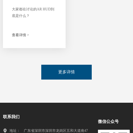
和开放性
大家都在讨论的AR HUD到
- 深谙技术发展趋势，持续推
底是什么？
进领先技术的应用，提升产
品的先进性和可靠性。
查看详情 >
更多详情
联系我们
微信公众号
地址：
广东省深圳市深圳市龙岗区五和大道南47