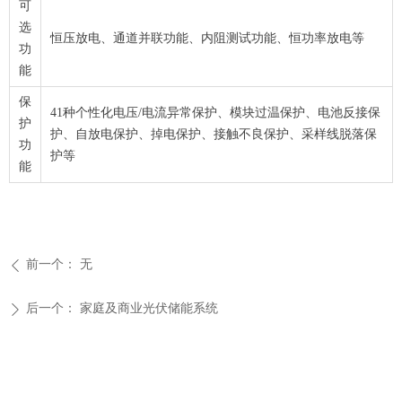
可
选
恒压放电、通道并联功能、内阻测试功能、恒功率放电等
功
能
保
41种个性化电压/电流异常保护、模块过温保护、电池反接保
护
护、自放电保护、掉电保护、接触不良保护、采样线脱落保
功
护等
能
前一个：
无
ꄴ
后一个：
家庭及商业光伏储能系统
ꄲ