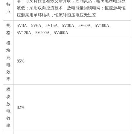
靠；可支持任意相数交错并联，控制灵活，输出电压电流纹
特
波低；采用双向控流技术，放电能量回馈电网；恒流源与恒
点
压源采用单环结构，恒流转恒压电压无过充
规
5V3A、5V6A、5V15A、5V30A、5V60A、5V100A、
格
5V120A、5V200A、5V400A
模
块
充
85%
电
效
率
模
块
放
82%
电
效
率